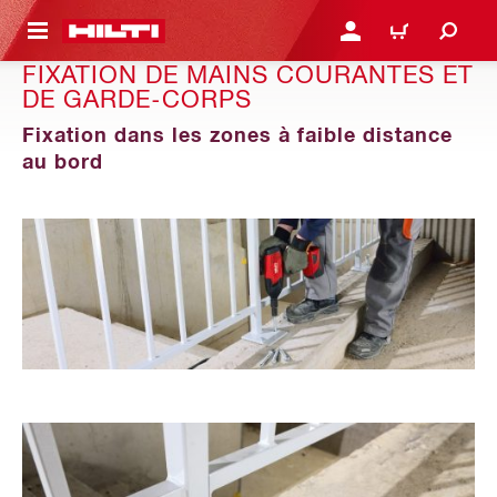
 MAIN CONTENT
CONNEXION OU INSCRIP
PANIER
FIXATION DE MAINS COURANTES ET
DE GARDE-CORPS
Fixation dans les zones à faible distance
au bord