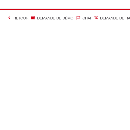
RETOUR
DEMANDE DE DÉMO
CHAT
DEMANDE DE R
#Making Constructi
Contact
Accès rapi
Contactez-nous
Mon compte
Points de vente
Mes command