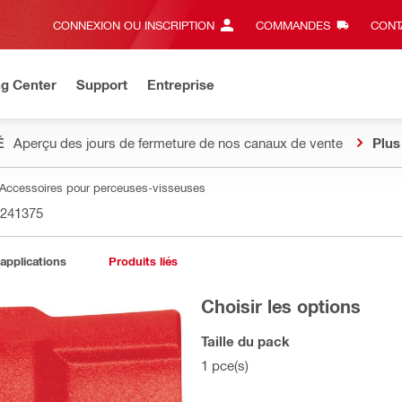
CONNEXION OU INSCRIPTION
COMMANDES
CONT
ng Center
Support
Entreprise
É
Aperçu des jours de fermeture de nos canaux de vente
Plus
Accessoires pour perceuses-visseuses
241375
 applications
Produits liés
Choisir les options
Taille du pack
1 pce(s)