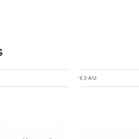
s
SFE 2-A12