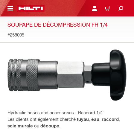
 MAIN CONTENT
CONNEXION OU INSCRIP
PANIER
SOUPAPE DE DÉCOMPRESSION FH 1/4
#258005
Hydraulic hoses and accessories - Raccord 1/4"
Les clients ont également cherché
tuyau
,
eau
,
raccord
,
scie murale
ou
découpe
.