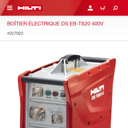
 MAIN CONTENT
CONNEXION OU INSCRIP
PANIER
BOÎTIER ÉLECTRIQUE DS EB-TS20 400V
#227923