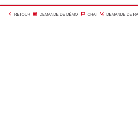
RETOUR
DEMANDE DE DÉMO
CHAT
DEMANDE DE R
#Making Constructi
Contact
Accès rapi
Contactez-nous
Mon compte
Points de vente
Mes command