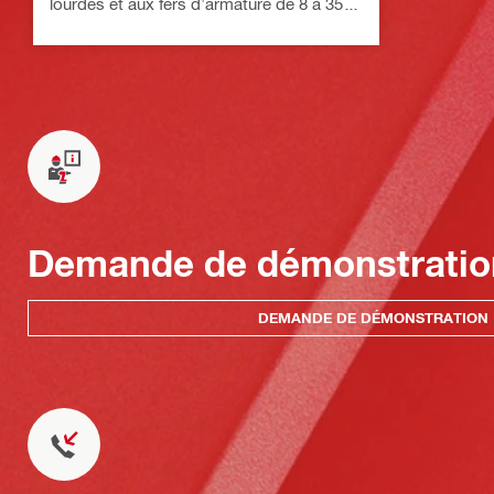
lourdes et aux fers d'armature de 8 à 35
mm (5/16 - 1-3/8") de diamètre
Demande de démonstratio
DEMANDE DE DÉMONSTRATION