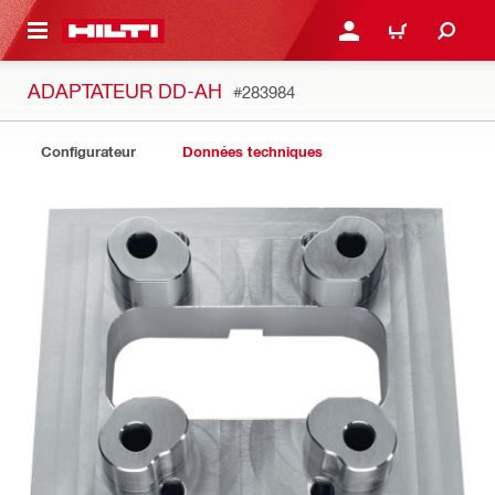
 MAIN CONTENT
CONNEXION OU INSCRIP
PANIER
ADAPTATEUR DD-AH
#283984
Configurateur
Données techniques