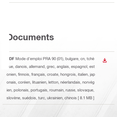
Documents
PDF
Mode d'emploi PRA 90 (01)
, bulgare, cn, tchè
TÉLÉC
que, danois, allemand, grec, anglais, espagnol, est
onien, finnois, français, croate, hongrois, italien, jap
onais, coréen, lituanien, letton, néerlandais, norvég
ien, polonais, portugais, roumain, russe, slovaque,
slovène, suédois, turc, ukrainien, chinois
[ 8.1 MB ]