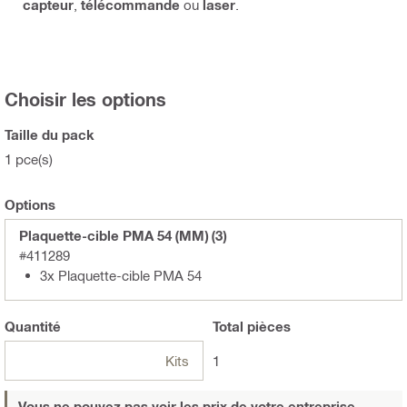
capteur
,
télécommande
ou
laser
.
Choisir les options
Taille du pack
1 pce(s)
Options
Plaquette-cible PMA 54 (MM) (3)
#411289
3x Plaquette-cible PMA 54
Quantité
Total
pièces
Kits
1
Vous ne pouvez pas voir les prix de votre entreprise