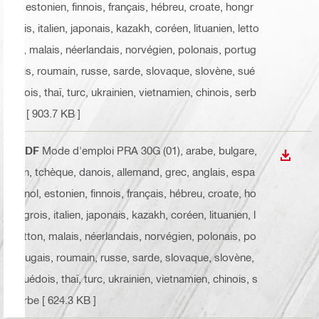
l, estonien, finnois, français, hébreu, croate, hongr
ois, italien, japonais, kazakh, coréen, lituanien, letto
n, malais, néerlandais, norvégien, polonais, portug
ais, roumain, russe, sarde, slovaque, slovène, sué
dois, thaï, turc, ukrainien, vietnamien, chinois, serb
e
[ 903.7 KB ]
PDF
Mode d'emploi PRA 30G (01)
, arabe, bulgare,
TÉLÉC
cn, tchèque, danois, allemand, grec, anglais, espa
gnol, estonien, finnois, français, hébreu, croate, ho
ngrois, italien, japonais, kazakh, coréen, lituanien, l
etton, malais, néerlandais, norvégien, polonais, po
rtugais, roumain, russe, sarde, slovaque, slovène,
suédois, thaï, turc, ukrainien, vietnamien, chinois, s
erbe
[ 624.3 KB ]