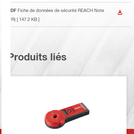
PDF
Fiche de données de sécurité REACH Note
TÉLÉC
(FR)
[ 147.2 KB ]
Produits liés