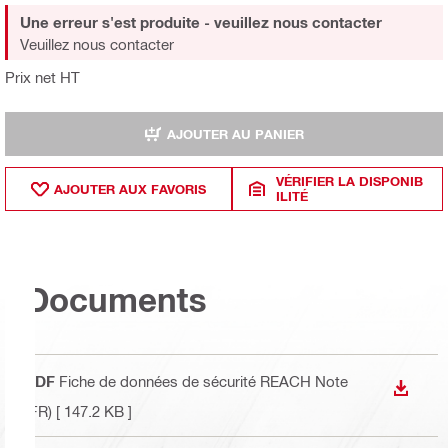
Une erreur s'est produite - veuillez nous contacter
Veuillez nous contacter
Prix net HT
AJOUTER AU PANIER
VÉRIFIER LA DISPONIB
AJOUTER AUX FAVORIS
ILITÉ
Documents
PDF
Fiche de données de sécurité REACH Note
TÉLÉC
(FR)
[ 147.2 KB ]