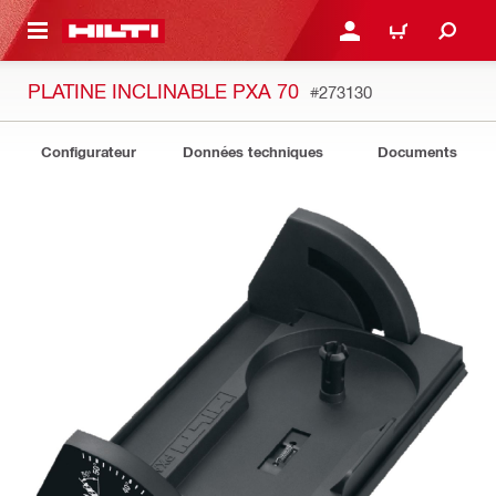
 MAIN CONTENT
CONNEXION OU INSCRIP
PANIER
PLATINE INCLINABLE PXA 70
#273130
Configurateur
Données techniques
Documents