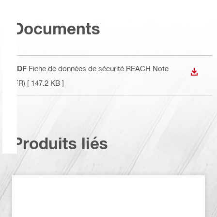
Documents
PDF
Fiche de données de sécurité REACH Note
TÉLÉC
(FR)
[ 147.2 KB ]
Produits liés