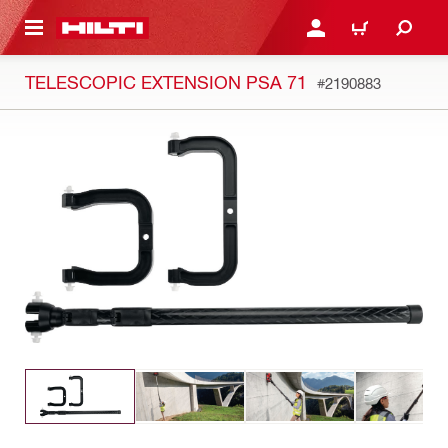
 MAIN CONTENT
CONNEXION OU INSCRIP
PANIER
TELESCOPIC EXTENSION PSA 71
#2190883