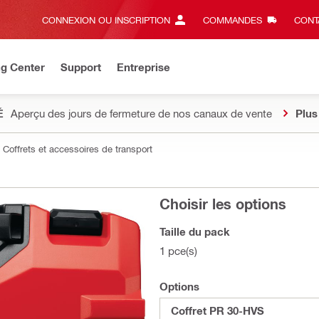
CONNEXION OU INSCRIPTION
COMMANDES
CONT
ng Center
Support
Entreprise
É
Aperçu des jours de fermeture de nos canaux de vente
Plus
Coffrets et accessoires de transport
Choisir les options
Taille du pack
1 pce(s)
Options
Coffret PR 30-HVS