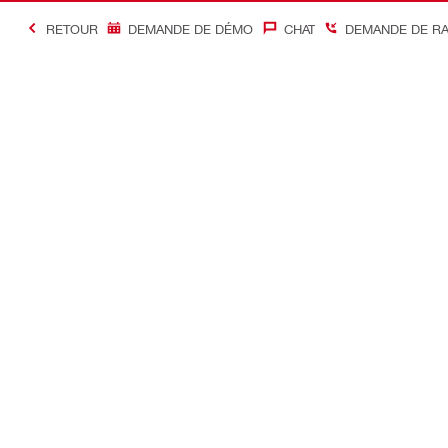
RETOUR
DEMANDE DE DÉMO
CHAT
DEMANDE DE R
#Making Constructi
Contact
Accès rapi
Contactez-nous
Mon compte
Points de vente
Mes command
Etre rappelé immédiatement
Mon parc ma