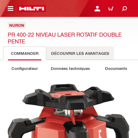
 MAIN CONTENT
CONNEXION OU INSCRIP
PANIER
NURON
PR 400-22 NIVEAU LASER ROTATIF DOUBLE
PENTE
COMMANDER
DÉCOUVRIR LES AVANTAGES
Configurateur
Données techniques
Documents