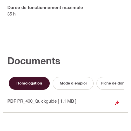
Durée de fonctionnement maximale
35 h
Documents
Homologation
Mode d'emploi
Fiche de donnée
PDF
PR_400_Quickguide
[ 1.1 MB ]
TÉLÉC