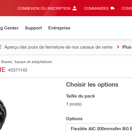
CONNEXION OU INSCRIPTION
COMMANDES
CONT
ng Center
Support
Entreprise
É
Aperçu des jours de fermeture de nos canaux de vente
Plus
Buses, tuyaux et adaptateurs
IE
#2371143
Choisir les options
Taille du pack
1 pce(s)
Options
Flexible AIC 200mmx6m BG B