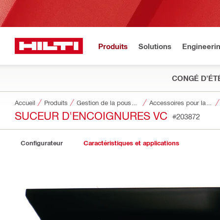
Produits
Solutions
Engineeri
CONGÉ D'ÉT
Accueil
Produits
Gestion de la poussière et de l’eau
Accessoires pour la gestion de la poussière et de l'eau
SUCEUR D'ENCOIGNURES VC
#203872
Configurateur
Caractéristiques et applications