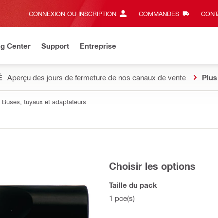
CONNEXION OU INSCRIPTION
COMMANDES
CONT
ng Center
Support
Entreprise
É
Aperçu des jours de fermeture de nos canaux de vente
Plus
Buses, tuyaux et adaptateurs
Choisir les options
Taille du pack
1 pce(s)